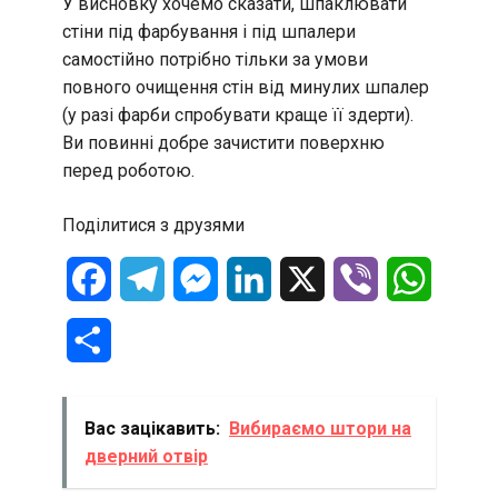
У висновку хочемо сказати, шпаклювати
стіни під фарбування і під шпалери
самостійно потрібно тільки за умови
повного очищення стін від минулих шпалер
(у разі фарби спробувати краще її здерти).
Ви повинні добре зачистити поверхню
перед роботою.
Поділитися з друзями
Facebook
Telegram
Messenger
LinkedIn
X
Viber
WhatsA
Отправить
Вас зацікавить:
Вибираємо штори на
дверний отвір