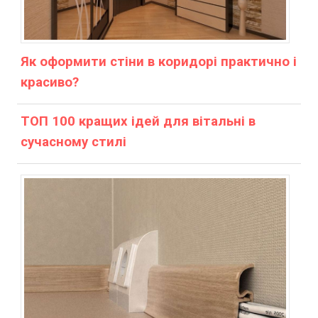
Як оформити стіни в коридорі практично і
красиво?
ТОП 100 кращих ідей для вітальні в
сучасному стилі