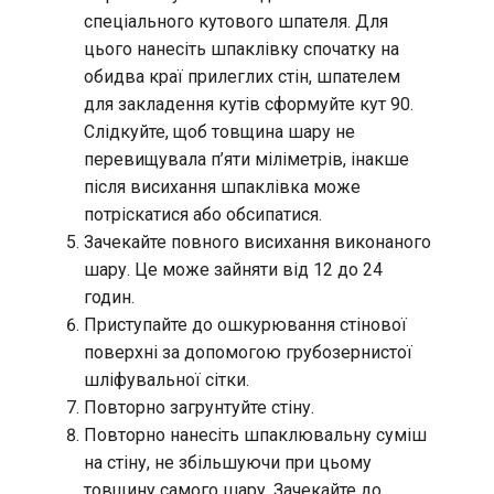
спеціального кутового шпателя. Для
цього нанесіть шпаклівку спочатку на
обидва краї прилеглих стін, шпателем
для закладення кутів сформуйте кут 90.
Слідкуйте, щоб товщина шару не
перевищувала п’яти міліметрів, інакше
після висихання шпаклівка може
потріскатися або обсипатися.
Зачекайте повного висихання виконаного
шару. Це може зайняти від 12 до 24
годин.
Приступайте до ошкурювання стінової
поверхні за допомогою грубозернистої
шліфувальної сітки.
Повторно загрунтуйте стіну.
Повторно нанесіть шпаклювальну суміш
на стіну, не збільшуючи при цьому
товщину самого шару. Зачекайте до