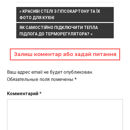
Навигация
PREVIOUS
КРАСИВІ СТЕЛІ З ГІПСОКАРТОНУ ТА ЇХ
POST:
ФОТО ДЛЯ КУХНІ
по
NEXT
ЯК САМОСТІЙНО ПІДКЛЮЧИТИ ТЕПЛА
записям
POST:
ПІДЛОГА ДО ТЕРМОРЕГУЛЯТОРА?
Залиш коментар або задай питання
Ваш адрес email не будет опубликован.
Обязательные поля помечены
*
Комментарий
*