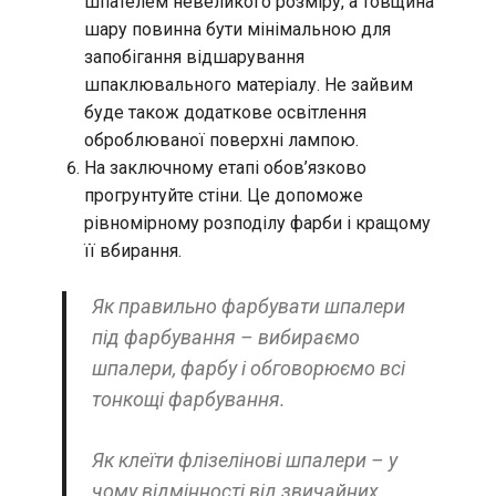
шпателем невеликого розміру, а товщина
шару повинна бути мінімальною для
запобігання відшарування
шпаклювального матеріалу. Не зайвим
буде також додаткове освітлення
оброблюваної поверхні лампою.
На заключному етапі обов’язково
прогрунтуйте стіни. Це допоможе
рівномірному розподілу фарби і кращому
її вбирання.
Як правильно фарбувати шпалери
під фарбування – вибираємо
шпалери, фарбу і обговорюємо всі
тонкощі фарбування.
Як клеїти флізелінові шпалери – у
чому відмінності від звичайних