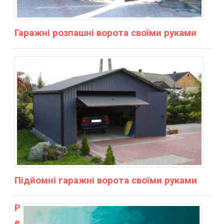
Гаражні розпашні ворота своїми руками
Підйомні гаражні ворота своїми руками
Р
е