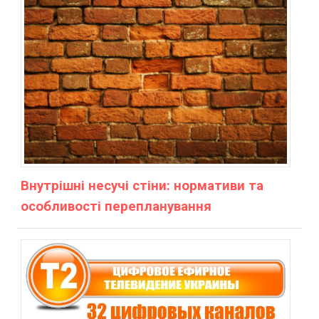
Внутрішні несучі стіни: нормативи та
особливості перепланування