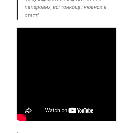
паперових, всі тонкощі і нюанси в
статті.