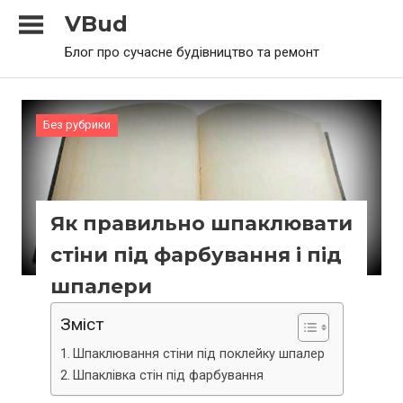
Skip
VBud
to
Блог про сучасне будівництво та ремонт
content
Без рубрики
Як правильно шпаклювати
стіни під фарбування і під
шпалери
Зміст
Шпаклювання стіни під поклейку шпалер
Шпаклівка стін під фарбування