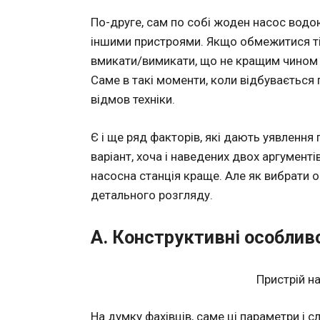
По-друге
, сам по собі жоден насос водо
іншими пристроями. Якщо обмежитися тіл
вмикати/вимикати, що не кращим чином 
Саме в такі моменти, коли відбувається 
відмов техніки.
Є і ще ряд факторів, які дають уявлення 
варіант, хоча і наведених двох аргумент
насосна станція краще. Але як вибрати 
детального розгляду.
А. Конструктивні особлив
Пристрій на
На думку фахівців, саме ці параметри і 