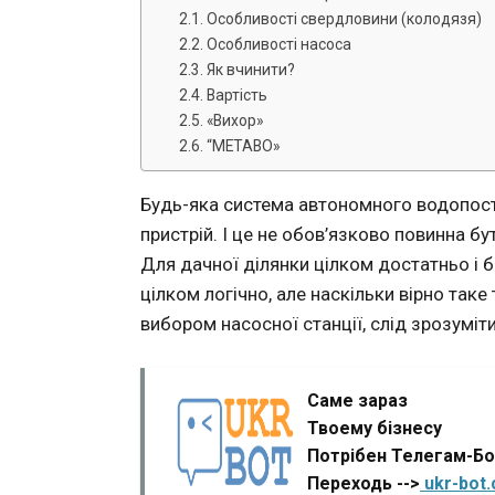
Особливості свердловини (колодязя)
Особливості насоса
Як вчинити?
Вартість
«Вихор»
“METABO»
Будь-яка система автономного водопост
пристрій. І це не обов’язково повинна бу
Для дачної ділянки цілком достатньо і 
цілком логічно, але наскільки вірно так
вибором насосної станції, слід зрозуміт
Саме зараз
Твоему бізнесу
Потрібен Телегам-Б
Переходь -->
ukr-bot