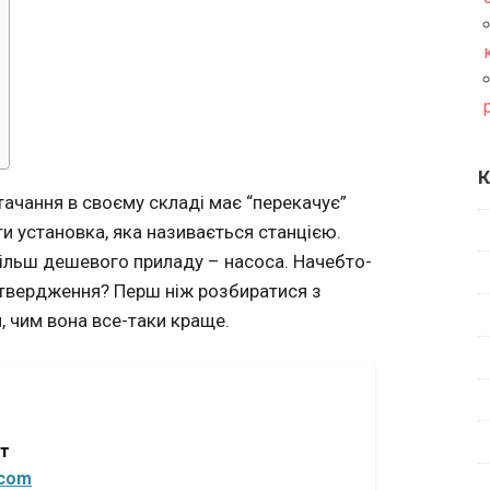
К
ачання в своєму складі має “перекачує”
ти установка, яка називається станцією.
більш дешевого приладу – насоса. Начебто-
е твердження? Перш ніж розбиратися з
и, чим вона все-таки краще.
от
.com