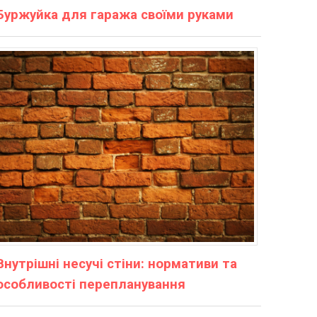
Буржуйка для гаража своїми руками
Внутрішні несучі стіни: нормативи та
особливості перепланування