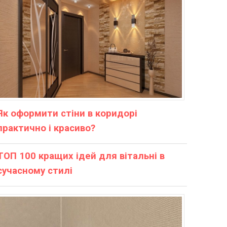
Як оформити стіни в коридорі
практично і красиво?
ТОП 100 кращих ідей для вітальні в
сучасному стилі