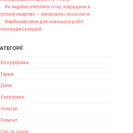
Як надійно утеплити стіну зсередини в
кутовій квартирі — матеріали і технологія
Фарба масляна для зовнішніх робіт:
різновиди сумішей
АТЕГОРІЇ
Без рубрики
Гараж
Дача
Електрика
Інтер'єр
Ремонт
Сад та город