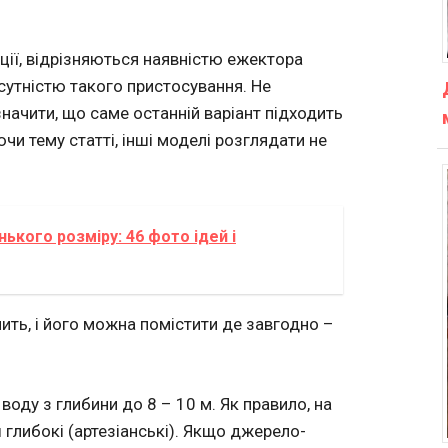
ції, відрізняються наявністю ежектора
сутністю такого пристосування. Не
значити, що саме останній варіант підходить
чи тему статті, інші моделі розглядати не
ького розміру: 46 фото ідей і
мить, і його можна помістити де завгодно –
воду з глибини до 8 – 10 м. Як правило, на
 глибокі (артезіанські). Якщо джерело-