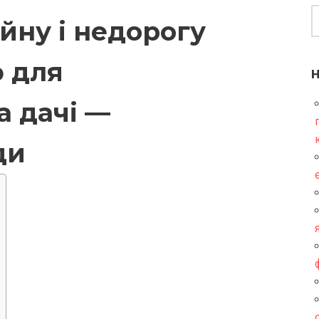
йну і недорогу
ю для
а дачі —
ди