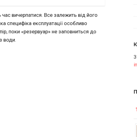
 час вичерпатися. Все залежить від його
ака специфіка експлуатації особливо
пір, поки «резервуар» не заповниться до
з води.
З
i