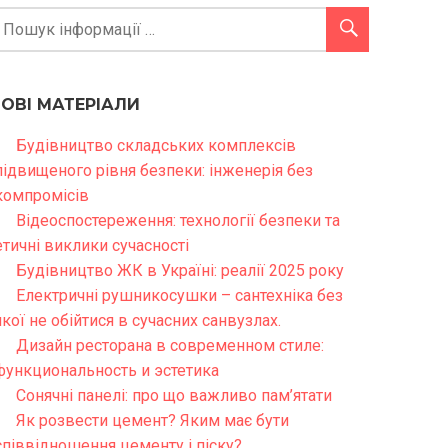
НОВІ МАТЕРІАЛИ
Будівництво складських комплексів
підвищеного рівня безпеки: інженерія без
компромісів
Відеоспостереження: технології безпеки та
етичні виклики сучасності
Будівництво ЖК в Україні: реалії 2025 року
Електричні рушникосушки – сантехніка без
якої не обійтися в сучасних санвузлах.
Дизайн ресторана в современном стиле:
функциональность и эстетика
Сонячні панелі: про що важливо пам’ятати
Як розвести цемент? Яким має бути
співвідношення цементу і піску?