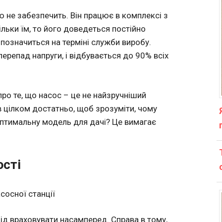
ю не забезпечить. Він працює в комплексі з
ьки їм, то його доведеться постійно
позначиться на терміні служби виробу.
перепад напруги, і відбувається до 90% всіх
про те, що насос – це не найзручніший
ів цілком достатньо, щоб зрозуміти, чому
оптимальну модель для дачі? Це вимагає
ості
сосної станції
слід враховувати насамперед. Справа в тому,