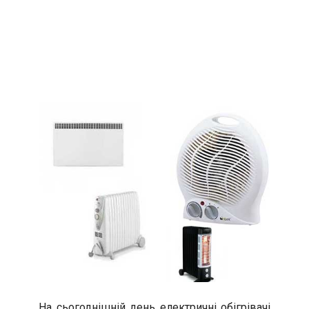
На сьогоднішній день електричні обігрівачі