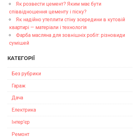
Як розвести цемент? Яким має бути
співвідношення цементу і піску?
Як надійно утеплити стіну зсередини в кутовій
квартирі — матеріали і технологія
Фарба масляна для зовнішніх робіт: різновиди
сумішей
КАТЕГОРІЇ
Без рубрики
Гараж
Дача
Електрика
Інтер'єр
Ремонт