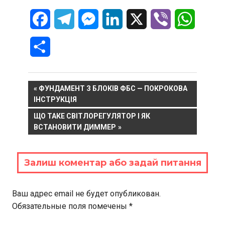
Facebook
Telegram
Messenger
LinkedIn
X
Viber
WhatsA
Отправить
Навигация
PREVIOUS
ФУНДАМЕНТ З БЛОКІВ ФБС — ПОКРОКОВА
POST:
ІНСТРУКЦІЯ
по
NEXT
ЩО ТАКЕ СВІТЛОРЕГУЛЯТОР І ЯК
записям
POST:
ВСТАНОВИТИ ДИММЕР
Залиш коментар або задай питання
Ваш адрес email не будет опубликован.
Обязательные поля помечены
*