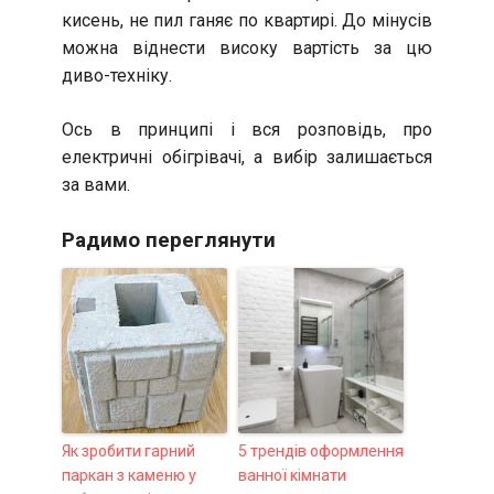
кисень, не пил ганяє по квартирі. До мінусів
можна віднести високу вартість за цю
диво-техніку.
Ось в принципі і вся розповідь, про
електричні обігрівачі, а вибір залишається
за вами.
Радимо переглянути
Як зробити гарний
5 трендів оформлення
паркан з каменю у
ванної кімнати