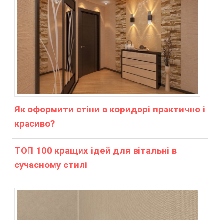
Як оформити стіни в коридорі практично і
красиво?
ТОП 100 кращих ідей для вітальні в
сучасному стилі