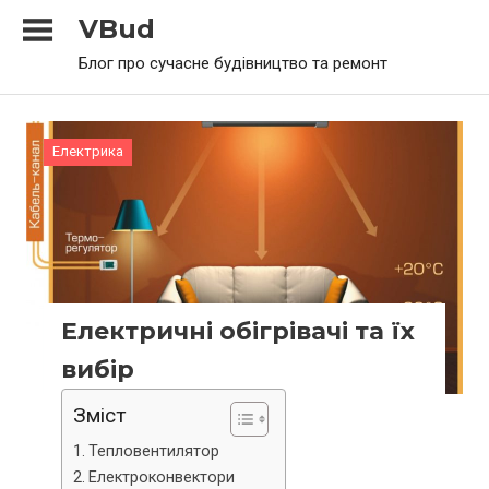
Skip
VBud
to
Блог про сучасне будівництво та ремонт
content
Електрика
Електричні обігрівачі та їх
вибір
Зміст
Тепловентилятор
Електроконвектори