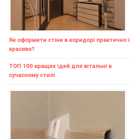
Як оформити стіни в коридорі практично і
красиво?
ТОП 100 кращих ідей для вітальні в
сучасному стилі