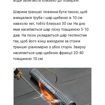
води залягають близько до поверхні.
Ширина траншеї повинна бути такою, щоб
вміщалася труба і шар щебеню в 10 см
навколо неї, тобто близько 30 см. На дно
ями насипається шар піску товщиною 5-10
див. На пісок укладається шар геотекстия
так, щоб його кінці виходили за стінки
траншеї рівномірно з обох сторін. Зверху
насипається шар щебеню фракції 20-40
товщиною 10 см.