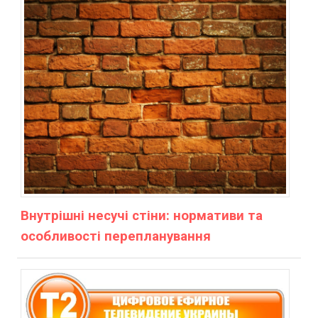
Внутрішні несучі стіни: нормативи та
особливості перепланування