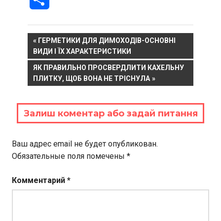
Навигация
PREVIOUS
ГЕРМЕТИКИ ДЛЯ ДИМОХОДІВ-ОСНОВНІ
POST:
ВИДИ І ЇХ ХАРАКТЕРИСТИКИ
по
NEXT
ЯК ПРАВИЛЬНО ПРОСВЕРДЛИТИ КАХЕЛЬНУ
записям
POST:
ПЛИТКУ, ЩОБ ВОНА НЕ ТРІСНУЛА
Залиш коментар або задай питання
Ваш адрес email не будет опубликован.
Обязательные поля помечены
*
Комментарий
*