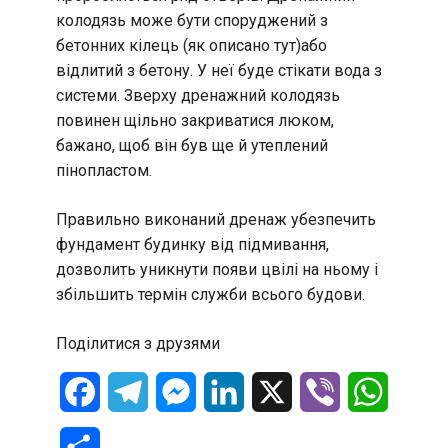
колодязь може бути споруджений з
бетонних кілець (як описано тут)або
відлитий з бетону. У неї буде стікати вода з
системи. Зверху дренажний колодязь
повинен щільно закриватися люком,
бажано, щоб він був ще й утеплений
пінопластом.
Правильно виконаний дренаж убезпечить
фундамент будинку від підмивання,
дозволить уникнути появи цвілі на ньому і
збільшить термін служби всього будови.
Поділитися з друзями
Facebook
Telegram
Messenger
LinkedIn
X
Viber
WhatsA
Отправить