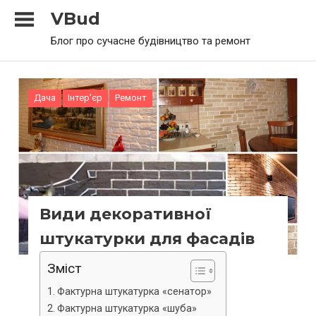
Skip
VBud
to
Блог про сучасне будівництво та ремонт
content
Дача
Інтер'єр
Ремонт
Види декоративної
штукатурки для фасадів
Зміст
Фактурна штукатурка «сенатор»
Фактурна штукатурка «шуба»