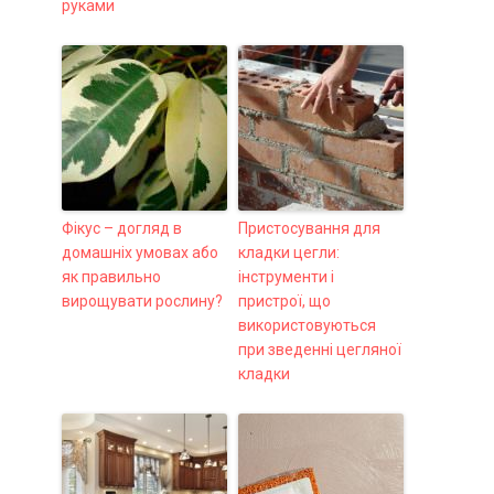
руками
Фікус – догляд в
Пристосування для
домашніх умовах або
кладки цегли:
як правильно
інструменти і
вирощувати рослину?
пристрої, що
використовуються
при зведенні цегляної
кладки