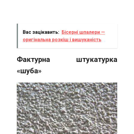
Вас зацікавить:
Бісерні шпалери —
оригінальна розкіш і вишуканість
Фактурна штукатурка
«шуба»