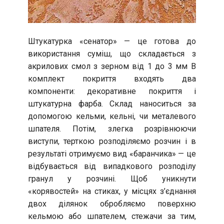
Штукатурка «сенатор» — це готова до
використання суміш, що складається з
акрилових смол з зерном від 1 до 3 мм В
комплект покриття входять два
компоненти: декоративне покриття і
штукатурна фарба. Склад наноситься за
допомогою кельми, кельні, чи металевого
шпателя. Потім, злегка розрівнюючи
виступи, терткою розподіляємо розчин і в
результаті отримуємо вид «баранчика» — це
відбувається від випадкового розподілу
гранул у розчині. Щоб уникнути
«корявостей» на стиках, у місцях з’єднання
двох ділянок обробляємо поверхню
кельмою або шпателем, стежачи за тим,