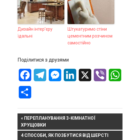
Дизайн інтер’єру
Штукатуримо стіни
їдальні
цементним розчином
самостійно
Поділитися з друзями
Facebook
Telegram
Messenger
LinkedIn
X
Viber
WhatsA
Отправить
Навигация
PREVIOUS
ПЕРЕПЛАНУВАННЯ 3-КІМНАТНОЇ
POST:
ХРУЩОВКИ
по
NEXT
4 СПОСОБИ, ЯК ПОЗБУТИСЯ ВІД ШЕРСТІ