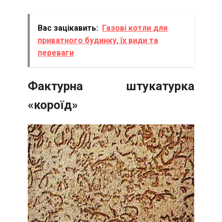
Вас зацікавить:
Газові котли для
приватного будинку, їх види та
переваги
Фактурна штукатурка
«короїд»