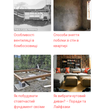
Особливості
Способи зняття
вентиляції в
побілки зі стін в
бомбосховищі
квартирі
Як побудувати
Як вибрати кутовий
стовпчастий
диван? – Поради та
фундамент своїми
Лайфхаки